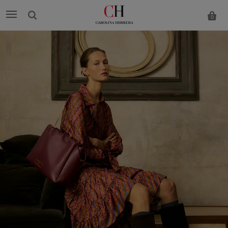
0
Carolina
Herrera