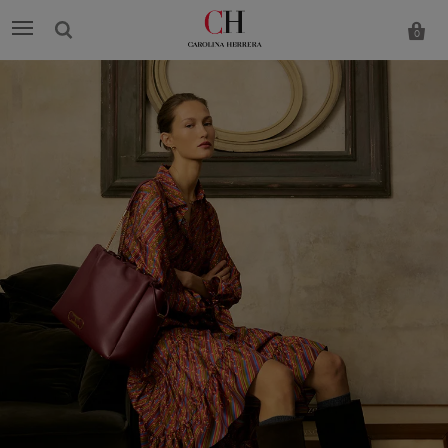
0
Carolina
Herrera