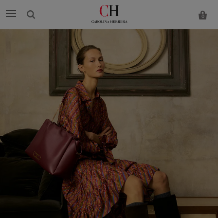
0
Carolina
Herrera