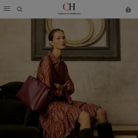
0
Carolina
Herrera