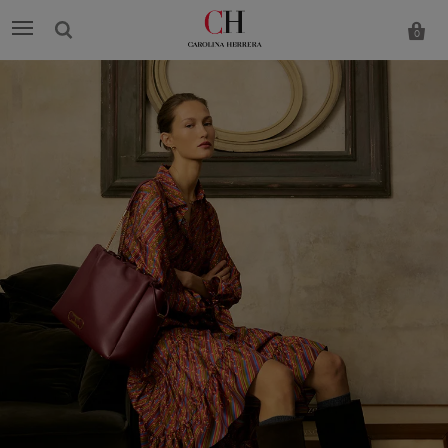
0
Carolina
Herrera