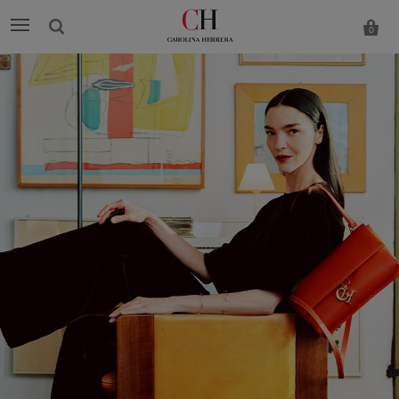
0
Carolina
Herrera