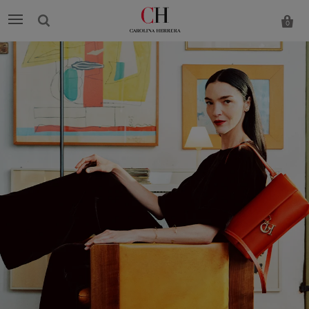
0
Carolina
Herrera