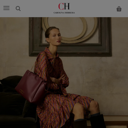
0
Carolina
Herrera