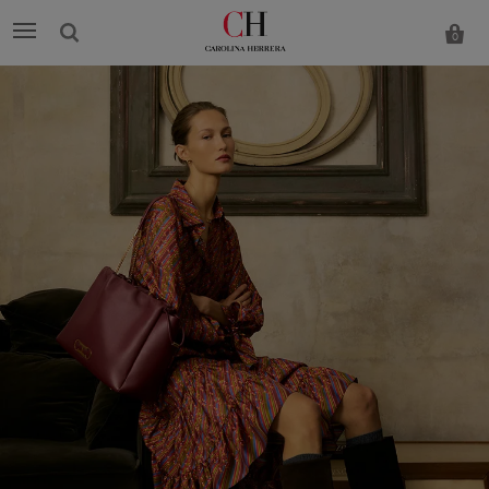
0
Carolina
Herrera