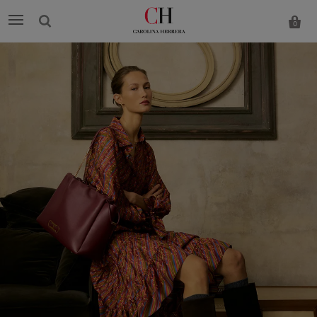
0
Carolina
Herrera