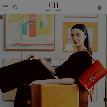
0
Carolina
Herrera